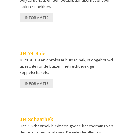
polycarbonaat en een betaalbaar alternatief voor
stalen rolhekken.
INFORMATIE
JK 74 Buis
JK 74 Buis, een oprolbaar buis rolhek, is opgebouwd
uit rechte ronde buizen met rechthoekige
koppelschakels.
INFORMATIE
JK Schaarhek
Het JK Schaarhek biedt een goede bescherming van
deuren, ramen, etalages. De geleiderollen zijn