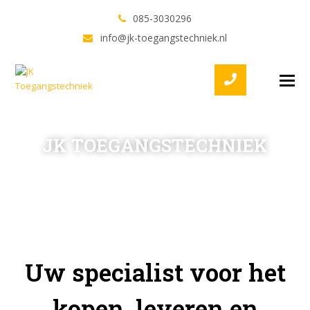
085-3030296
info@jk-toegangstechniek.nl
Twitter
Facebook
LinkedIn
Youtube
O
M
M
JK TOEGANGSTECHNIEK
Uw specialist voor het
kopen, leveren en