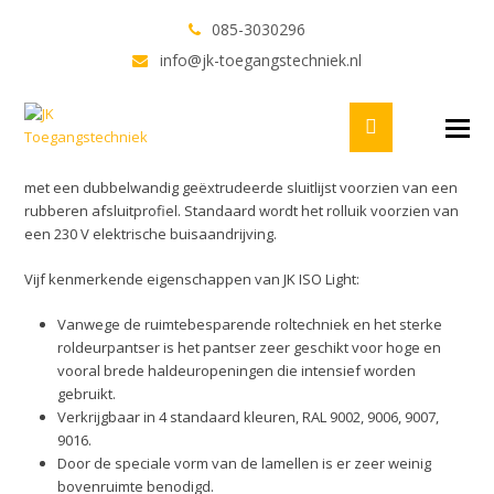
JK ISO Light
085-3030296
info@jk-toegangstechniek.nl
JK ISO Light, een inbraakwerend rolluik dat standaard voorzien is
Twitter
Facebook
LinkedIn
Youtube
van staal verzinkte geleiders en een los bewegingsstel. Het
O
pantser is opgebouwd uit dubbelwandig, geïsoleerde stalen
M
bolvormige lamellen. Aan de onderzijde is het pantser afgewerkt
M
met een dubbelwandig geëxtrudeerde sluitlijst voorzien van een
rubberen afsluitprofiel. Standaard wordt het rolluik voorzien van
een 230 V elektrische buisaandrijving.
Vijf kenmerkende eigenschappen van JK ISO Light:
Vanwege de ruimtebesparende roltechniek en het sterke
roldeurpantser is het pantser zeer geschikt voor hoge en
vooral brede haldeuropeningen die intensief worden
gebruikt.
Verkrijgbaar in 4 standaard kleuren, RAL 9002, 9006, 9007,
9016.
Door de speciale vorm van de lamellen is er zeer weinig
bovenruimte benodigd.