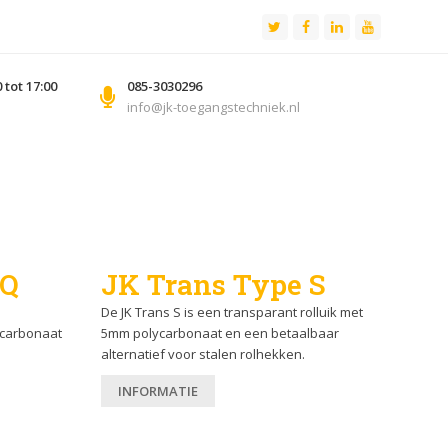
Twitter
Facebook
LinkedIn
Youtube
tot 17:00
085-3030296
info@jk-toegangstechniek.nl
ten
 Q
JK Trans Type S
De JK Trans S is een transparant rolluik met
ycarbonaat
5mm polycarbonaat en een betaalbaar
alternatief voor stalen rolhekken.
INFORMATIE