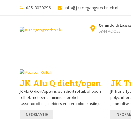
HOME
PRODUCTEN
PROJECT
085-3030296
info@jk-toegangstechniek.nl
Orlando di Lasso
5344 AC Oss
Ov
JK Alu Q dicht/open
JK T
JK Alu Q dicht/open is een dicht rolluik of open
JK Trans Ty
rolhek met een aluminium profiel,
polycarbona
tussenprofiel, geleiders en een rolomkasting.
geanodisee
INFORMATIE
INFORM