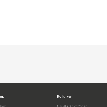
an:
Rolluiken
JK Alu Q dicht/open