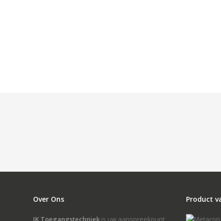
Over Ons
Product v
JK Toegangstechniek
is uw aanspreekpunt