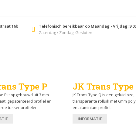
EN
OFFERTE
CONTACT
straat 16b
Telefonisch bereikbaar op Maandag - Vrijdag: 9:00 
Zaterdag / Zondag: Gesloten
erzicht van onze produc
rans Type P
JK Trans Type
pe P isopgebouwd uit 3 mm
JK Trans Type Q is een geluidloze,
at, gepatenteerd profiel en
transparante rolluik met 6mm pol
rde tussenprofielen.
en aluminium profiel.
ATIE
INFORMATIE