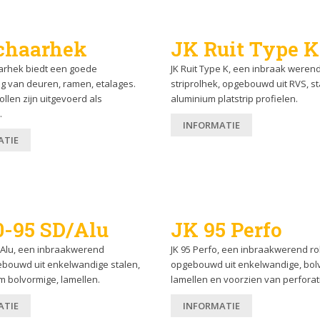
chaarhek
JK Ruit Type K
aarhek biedt een goede
JK Ruit Type K, een inbraak weren
g van deuren, ramen, etalages.
striprolhek, opgebouwd uit RVS, st
ollen zijn uitgevoerd als
aluminium platstrip profielen.
.
INFORMATIE
ATIE
0-95 SD/Alu
JK 95 Perfo
/Alu, een inbraakwerend
JK 95 Perfo, een inbraakwerend rol
gebouwd uit enkelwandige stalen,
opgebouwd uit enkelwandige, bol
m bolvormige, lamellen.
lamellen en voorzien van perforat
ATIE
INFORMATIE