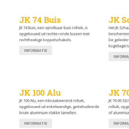
JK 74 Buis
JK S
JK 74 Buis, een oprolbaar buis rolhek, is
Het JK Sch
opgebouwd uit rechte ronde buizen met
beschermin
rechthoekige koppelschakels.
De geleider
kogellagers
INFORMATIE
INFORM
JK 100 Alu
JK 7
JK 100 Alu, een inbraakwerend rolluik,
JK 70-95 SD
opgebouwd uit enkelwandige, geëxtrudeerde
rolluik, op
brute aluminium vlakke lamellen.
of aluminiu
INFORMATIE
INFORM