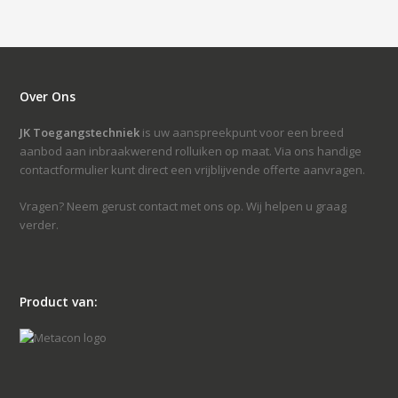
Over Ons
JK Toegangstechniek
is uw aanspreekpunt voor een breed
aanbod aan inbraakwerend rolluiken op maat. Via ons handige
contactformulier kunt direct een vrijblijvende offerte aanvragen.
Vragen? Neem gerust contact met ons op. Wij helpen u graag
verder.
Product van: