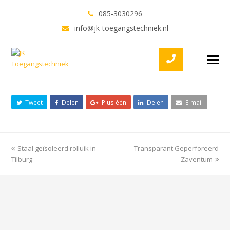
085-3030296
Transparant
info@jk-toegangstechniek.nl
Geperforeerd Brussel
Twitter
Facebook
LinkedIn
Youtube
O
M
Share This
M
Tweet
Delen
Plus één
Delen
E-mail
previous
Staal geïsoleerd rolluik in
Transparant Geperforeerd
next
Tilburg
post:
post:
Zaventum