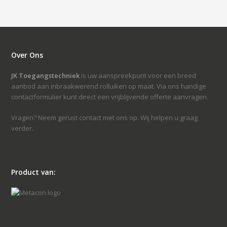
Over Ons
JK Toegangstechniek
is uw aanspreekpunt voor een breed
aanbod aan inbraakwerend rolluiken op maat. Via ons handige
contactformulier kunt direct een vrijblijvende offerte aanvragen.
Vragen? Neem gerust contact met ons op. Wij helpen u graag
verder.
Product van: