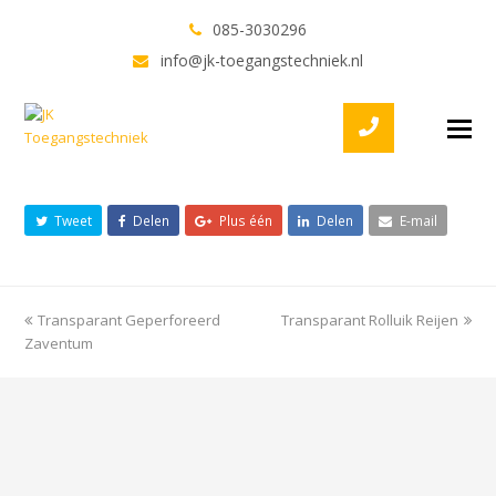
085-3030296
Transparant Rolluik
info@jk-toegangstechniek.nl
Den Bosch
Twitter
Facebook
LinkedIn
Youtube
O
M
Share This
M
Tweet
Delen
Plus één
Delen
E-mail
previous
Transparant Geperforeerd
Transparant Rolluik Reijen
next
Zaventum
post:
post: